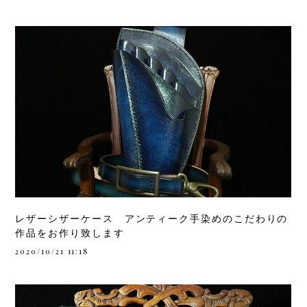
レザーシザーケース アンティーク手染めのこだわりの
作品をお作り致します
2020/10/21 11:18