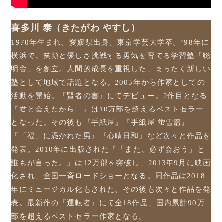
喜多川 泰（きたがわ やすし）
1970年生まれ。愛媛県出身。東京学芸大学卒。’98年に
横浜で、笑顔と優しさ挑戦する勇気を育てる学習塾「聡
明舎」を創立。人間的成長を重視した、まったく新しい
塾として地域で話題となる。2005年から作家としての
活動を開始。『賢者の書』にてデビュー。2作目となる
『君と会えたから…』は10万部を超えるベストセラー
となった。その後も『手紙屋』『手紙屋 蛍雪篇』
『「福」に憑かれた男』『心晴日和』など次々と作品を
発表。2010年に出版された『「また、必ず会おう」と
誰もが言った。』は12万部を突破し、2013年9月に映画
化され、全国一斉ロードショーとなる。同作品は2018
年にミュージカル化もされた。その後も次々と作品を発
表。最新作の『運転者』にて全18作品、国内累計90万
部を超えるベストセラー作家となる。