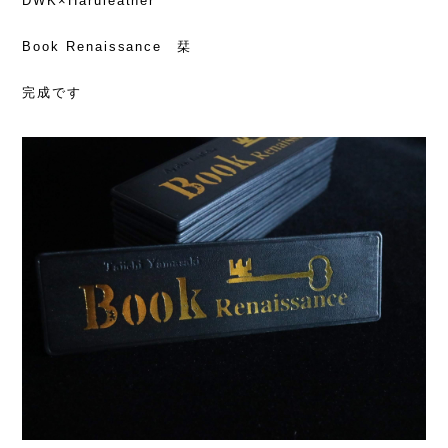
DWK×Haruleather
Book Renaissance 栞
完成です