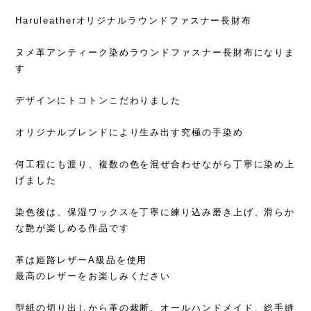
Haruleatherオリジナルラウンドファスナー長財布
ヌメ革アンティーク染めラウンドファスナー長財布になりま
す
デザインにトコトンこだわりました
オリジナルブレンドにより生み出す究極の手染め
何工程にも渡り、複数の色を混ぜ合わせながら丁寧に染め上
げました
染色後は、保湿ワックスを丁寧に練り込み磨き上げ、滑らか
な艶が楽しめる作品です
革は姫路レザーA級品を使用
最高のレザーをお楽しみください
型紙の切り出しから革の裁断、オールハンドメイド、総手縫