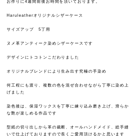
お作りに4週間前後お時間を頂いております。
Haruleatherオリジナルシザーケース
サイズアップ 5丁用
ヌメ革アンティーク染めシザーケースです
デザインにトコトンこだわりました
オリジナルブレンドにより生み出す究極の手染め
何工程にも渡り、複数の色を混ぜ合わせながら丁寧に染め上
げました
染色後は、保湿ワックスを丁寧に練り込み磨き上げ、滑らか
な艶が楽しめる作品です
型紙の切り出しから革の裁断、オールハンドメイド、総手縫
いで仕上げておりますので長くご愛用頂けるかと思います