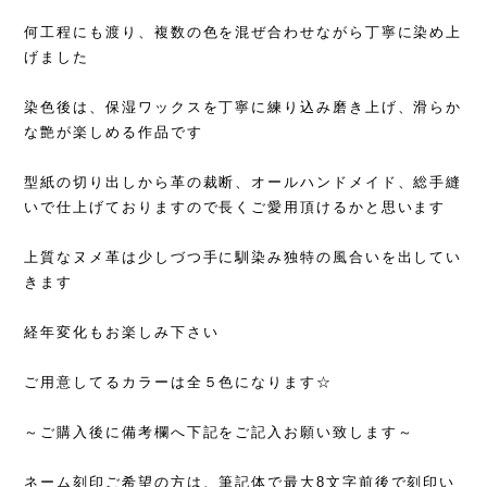
何工程にも渡り、複数の色を混ぜ合わせながら丁寧に染め上
げました
染色後は、保湿ワックスを丁寧に練り込み磨き上げ、滑らか
な艶が楽しめる作品です
型紙の切り出しから革の裁断、オールハンドメイド、総手縫
いで仕上げておりますので長くご愛用頂けるかと思います
上質なヌメ革は少しづつ手に馴染み独特の風合いを出してい
きます
経年変化もお楽しみ下さい
ご用意してるカラーは全５色になります☆
～ご購入後に備考欄へ下記をご記入お願い致します～
ネーム刻印ご希望の方は、筆記体で最大8文字前後で刻印い